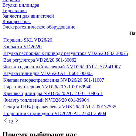
Втулки цилиндра
Гидравлика
Запчасти для двигателей
Компрессоры
Электротехническое оборудование
На
Поршень SKL VD26/20
Запчасти VD26/20
Втулка распорная к приводу регулятора VD26/20 832-30075
Вал регулятора VD26/20 601-30062
Фильтр сдвоенный масляный NVD26/20AL-2 572-41907
Втулка цилиндра VD26/20 AL-1 601-06003
Клапан газораспределения NVD26/20 601-11007
Пара плунжерная NVD26/20A-1 00169940
Крышка цилиндра NVD26/20 AL-2 601-10906-1
Фильтр топливный NVD26/20 601-39904
Секция ТНВД правая,левая VDS 26/20 AL-2 00137535
Подшипник приводной VD26/20 AL-2 601-25904
1
2
Почему выбирают нас