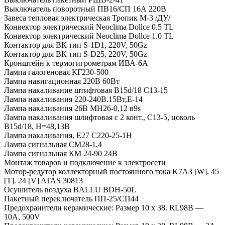
Выключатель поворотный ПВ16/СП 16А 220В
Завеса тепловая электрическая Тропик М-3 /ДУ/
Конвектор электрический Neoclima Dollce 0.5 TL
Конвектор электрический Neoclima Dollce 1.0 TL
Контактор для ВК тип S-1D1, 220V, 50Gz
Контактор для ВК тип S-D25, 220V, 50Gz
Кронштейн к термогигрометрам ИВА-6А
Лампа галогеновая КГ230-500
Лампа навигационная 220В 60Вт
Лампа накаливание штифтовая B15d/18 С13-15
Лампа накаливания 220-240В.15Вт,Е-14
Лампа накаливания 26В МН26-0,12 в9s
Лампа накаливания шлифтовая с 2 конт., С13-5, цоколь
B15d/18, H=48,13B
Лампа накаливания, Е27 С220-25-1Н
Лампа сигнальная СМ28-1,4
Лампа сигнальная КМ 24-90 24В
Монтаж товаров и подключение к электросети
Мотор-редутор коллекторный постоянного тока K7A3 [W]. 45
[T]. 24 [V] ATAS 30813
Осушитель воздуха BALLU BDH-50L
Пакетный переключатель ПП-25/СП44
Предохранители керамические: Размер 10 х 38. RL98B —
10A, 500V