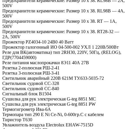
Предохранители керамические: Размер 10 х 38. RL98B — 2A,
500V
Предохранители керамические: Размер 10 х 38. RL98B — 4A,
500V
Предохранители керамические: Размер 10 х 38. RT — 1A,
500V
Предохранители керамические: Размер 10 х 38. RT28-32 —
2A, 500V
Прожектор PZ4034-10 24В0 40 Ватт
Прожектор галогенный ИО 04-500-002 УХЛ 1 220В/500Вт
Реле для ВК(автоматика) тип 2RH30, 220V, 50Гц, (RELOG),
ГДР(7704459000)
Реле питания маслопрокачки 8Э11 40А 27В
Розетка 2-полюсная РШ-2-41
Розетка 3-полюсная РШ-3-41
Светильник аварийный 220В 621М ТУ.633-5035-72
Светильник судовой СС-328
Светильник судовой СС-840
Сигнальный блок В1504
Сушилка для рук электрическая G-teg 8851 MC
Сушилка для рук электрическая G-teg 8851 PW
Термогигрометр Ива-6А
Термопара тип 290 Е Ni Ce-Ni, 0-600гр.С с кабелем
Тиристор Т630
Увлажнитель воздуха Electrolux EHAW-7515D