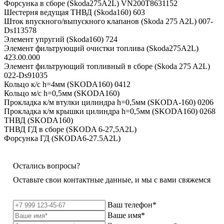
Форсунка в сборе (Skoda275A2L) VN200T8631152
Шестерня ведущая ТНВД (Skoda160) 603
Шток впускного/выпускного клапанов (Skoda 275 A2L) 007-
Ds113578
Элемент упругий (Skoda160) 724
Элемент фильтрующий очистки топлива (Skoda275A2L)
423.00.000
Элемент фильтрующий топливный в сборе (Skoda 275 A2L)
022-Ds91035
Кольцо к/с h=4мм (SKODA160) 0412
Кольцо м/с h=0,5мм (SKODA160)
Прокладка к/м втулки цилиндра h=0,5мм (SKODA-160) 0206
Прокладка к/м крышки цилиндра h=0,5мм (SKODA160) 0268
ТНВД (SKODA160)
ТНВД ГД в сборе (SKODA 6-27,5A2L)
Форсунка ГД (SKODA6-27.5A2L)
Остались вопросы?
Оставьте свои контактные данные, и мы с вами свяжемся
Ваш телефон*
Ваше имя*