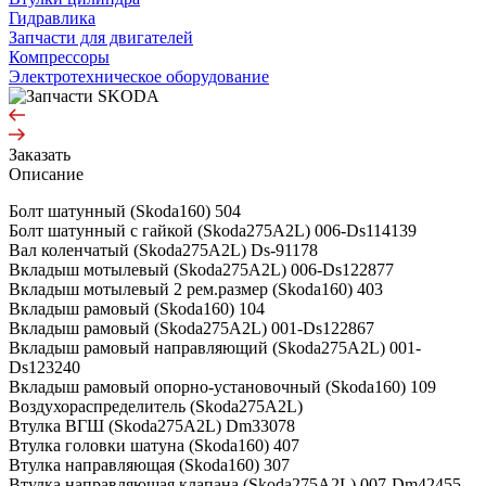
Гидравлика
Запчасти для двигателей
Компрессоры
Электротехническое оборудование
Заказать
Описание
Болт шатунный (Skoda160) 504
Болт шатунный с гайкой (Skoda275A2L) 006-Ds114139
Вал коленчатый (Skoda275A2L) Ds-91178
Вкладыш мотылевый (Skoda275A2L) 006-Ds122877
Вкладыш мотылевый 2 рем.размер (Skoda160) 403
Вкладыш рамовый (Skoda160) 104
Вкладыш рамовый (Skoda275A2L) 001-Ds122867
Вкладыш рамовый направляющий (Skoda275A2L) 001-
Ds123240
Вкладыш рамовый опорно-установочный (Skoda160) 109
Воздухораспределитель (Skoda275A2L)
Втулка ВГШ (Skoda275A2L) Dm33078
Втулка головки шатуна (Skoda160) 407
Втулка направляющая (Skoda160) 307
Втулка направляющая клапана (Skoda275A2L) 007-Dm42455