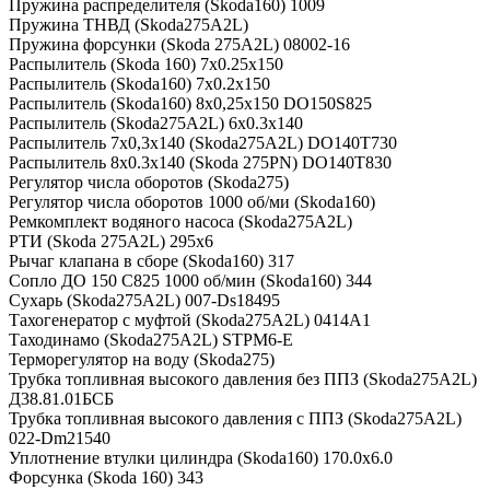
Пружина распределителя (Skoda160) 1009
Пружина ТНВД (Skoda275A2L)
Пружина форсунки (Skoda 275A2L) 08002-16
Распылитель (Skoda 160) 7х0.25х150
Распылитель (Skoda160) 7х0.2х150
Распылитель (Skoda160) 8х0,25х150 DO150S825
Распылитель (Skoda275A2L) 6х0.3х140
Распылитель 7х0,3х140 (Skoda275A2L) DO140T730
Распылитель 8х0.3х140 (Skoda 275PN) DO140T830
Регулятор числа оборотов (Skoda275)
Регулятор числа оборотов 1000 об/ми (Skoda160)
Ремкомплект водяного насоса (Skoda275A2L)
РТИ (Skoda 275A2L) 295х6
Рычаг клапана в сборе (Skoda160) 317
Сопло ДО 150 С825 1000 об/мин (Skoda160) 344
Сухарь (Skoda275A2L) 007-Ds18495
Тахогенератор с муфтой (Skoda275A2L) 0414А1
Таходинамо (Skoda275A2L) STPM6-E
Терморегулятор на воду (Skoda275)
Трубка топливная высокого давления без ППЗ (Skoda275A2L)
Д38.81.01БСБ
Трубка топливная высокого давления с ППЗ (Skoda275A2L)
022-Dm21540
Уплотнение втулки цилиндра (Skoda160) 170.0х6.0
Форсунка (Skoda 160) 343