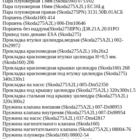
Пара плунжерная 13мм (Skoda160) 0753/02
Пара плунжерная 16мм (Skoda275A2L) EC16Lg
Пара плунжерная правая (Skoda275PN) 3131.50В.01АСБ
Поршень (Skoda160) 414
Поршень (Skoda275A2L) 006-Dm10646
Поршень без наддува(Skoda275IIPN) Д38.21А.20.01РО
Привод тахо динамо ESA (Skoda275)
Прокладка втулки цилиндра,медная (Skoda275A2L) 002-
Ds29972
Прокладка красномедная (Skoda275A2L) 18х26х2
Прокладка красномедная втулки цилиндра H=0,5 мм.
(Skoda160) 206
Прокладка красномедная крышки цилиндра (Skoda160) 268
Прокладка красномедная под втулку цилиндра (Skoda275)
340х330х1
Прокладка на насос (Skoda275A2L) 005-Dm52350
Прокладка под крышку цилиндра (Skoda275A2L) 320х300х1.5
Прокладка стальная под крышку цилиндра (Skoda275A2L)
320х300х2
Пружина клапана внешняя (Skoda275A2L) 007-Ds98953
Пружина клапана внутреняя (Skoda275A2L) 007-Ds98954
Пружина на насос (Skoda275A2L) 037-Dm42817
Пружина нагнеательного клапана (Skoda160)
Пружина нагнетательного клапана (Skoda275A2L) 08004-76
Пружина плунжера (Skoda160) 08002-54