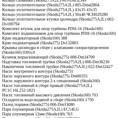
Кольцо сальника (Skods275A2L) 005-Dm52349
Кольцо уплотнительное (Skods275A2L) 005-Dm42804
Кольцо уплотнительное (Skods275A2L) 43х35 43х35
Кольцо уплотнительное (Skods275A2L) 56х46 ЧСН029280
Кольцо уплотнительное втулки цилиндра (Skoda275A2L) 002-
Ds100794
Комплект втулок для опор турбины PDH-16 (Skoda160)
Комплект подшипников для опор турбины PDH-16 (Skoda160)
Кран индикаторный (Skoda160) 388
Кран индикаторный (Skoda275) Ds132803
Крышка цилиндра в сборе с клапанами газораспределения
(Skoda160) 0301сб
Кулачок впрыскивающий (Skoda275) 008-Dm34709
Надставка топливной трубки (Skoda275A2L) 006-Dm36230
Наконечник топливной трубки (Skoda275A2L) 022-Dm32427
Насос внутреннего контура (Skoda275)
Насос наружного контура (Skoda275) Dm00355
Насос наружного контура 2-х секционный (Skoda160)
Насос топливный в сборе правый (Skoda275A2L)
PC1C16L252-1821
Насос топливный высокого давления (Skoda160) 703
Охладитель водо-водяной в сборе (Skoda160) 1750
Палец поршня (Skoda275) 006-Dm33080
Пара плунжерная (Skoda275A2L) EC14LG
Пара плунжерная 12мм (Skoda160) 763