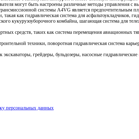
ователя могут быть настроены различные методы управления с 
й трансмиссионной системы A4VG является предпочтительным пл
и, такая как гидравлическая система для асфальтоукладчиков, г
кого кукурузоуборочного комбайна, шагающая система для тележ
ортных средств, таких как система перемещения авиационных т
троительной техники, поворотная гидравлическая система карье
ак экскаваторы, грейдеры, бульдозеры, насосные гидравлические
тку персональных данных