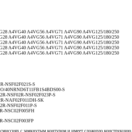
2R-NSF02F021S-S
OXO/40NRND6T11FB1S4BDS00-S
32R-NSF02R-NSF02F023P-S
32R-NAF02F011DH-SK
32R-NSF02F011P-S
32R-NSC02F005FH
2R-NSC02F003FP
ансмиссиях с замкнутым контуром и имеет сложную конструкци