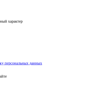
вный характер
тку персональных данных
айте