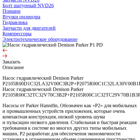
Болт шатунный NVD26
Поршни
Втулки цилиндра
Гидравлика
Запчасти для двигателей
Компрессоры
Электротехническое оборудование
Заказать
Описание
Насос гидравлический Denison Parker
P2105R00D1C32LA32V00C3B2P+P2075R00C1C32LA30V00B1
Насос гидравлический Denison Parker
P2105R00C32TC32V70C3B2P+P2105R00C1C32TC29V70B1B3
Насосы от Parker Hannifin, Обозначен как «P2» для мобильных
и промышленных устройств приложения, которые очень
компактная конструкция, низкий уровень шума
и пульсации низкого давления. Стабильная и быстрая реакция
требования к системе во многих других типы мобильных
машин, P2 разработан для обеспечения экономичности
установка в ограниченном объеме современное пространство