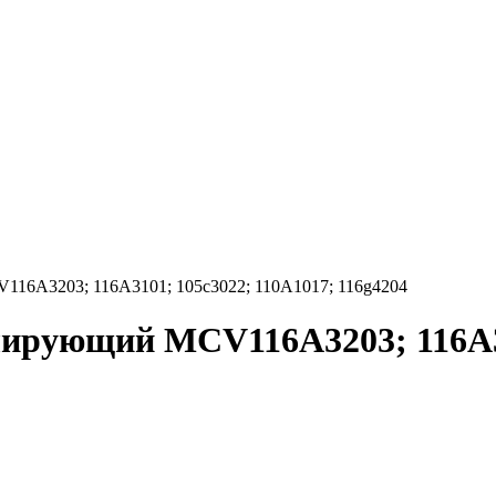
16A3203; 116A3101; 105c3022; 110A1017; 116g4204
лирующий MCV116A3203; 116A31