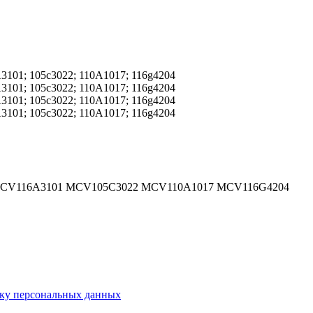
 MCV116A3101 MCV105C3022 MCV110A1017 MCV116G4204
тку персональных данных