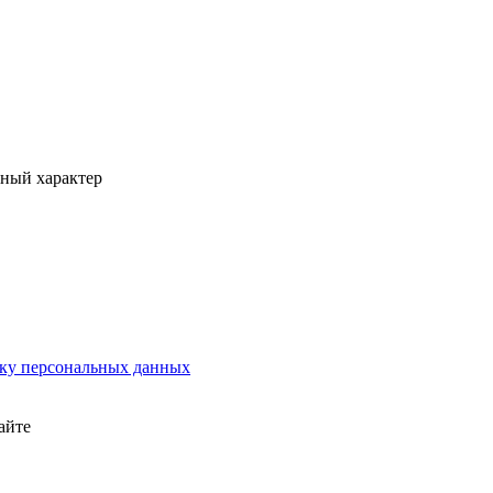
вный характер
тку персональных данных
айте