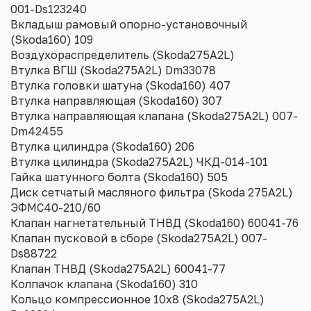
001-Ds123240
Вкладыш рамовый опорно-установочный
(Skoda160) 109
Воздухораспределитель (Skoda275A2L)
Втулка ВГШ (Skoda275A2L) Dm33078
Втулка головки шатуна (Skoda160) 407
Втулка направляющая (Skoda160) 307
Втулка направляющая клапана (Skoda275A2L) 007-
Dm42455
Втулка цилиндра (Skoda160) 206
Втулка цилиндра (Skoda275A2L) ЧКД-014-101
Гайка шатунного болта (Skoda160) 505
Диск сетчатый масляного фильтра (Skoda 275A2L)
ЭФМС40-210/60
Клапан нагнетательный ТНВД (Skoda160) 60041-76
Клапан пусковой в сборе (Skoda275A2L) 007-
Ds88722
Клапан ТНВД (Skoda275A2L) 60041-77
Колпачок клапана (Skoda160) 310
Кольцо компрессионное 10х8 (Skoda275A2L)