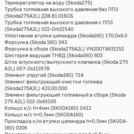
Терморегулятор на воду (Skoda275)
Трубка топливная высокого давления без ППЗ
(Skoda275A2L) Д38.81.01БСБ
Трубка топливная высокого давления с ППЗ
(Skoda275A2L) 022-Dm21540
Уплотнение втулки цилиндра (Skoda160) 170.0х6.0
Форсунка (Skoda 160) 343
Форсунка в сборе (Skoda275A2L) VN200T8631152
Шестерня ведущая ТНВД (Skoda160) 603
Шток впускного/выпускного клапанов (Skoda 275
A2L) 007-Ds113578
Элемент упругий (Skoda160) 724
Элемент фильтрующий очистки топлива
(Skoda275A2L) 423.00.000
Элемент фильтрующий топливный в сборе (Skoda
275 A2L) 022-Ds91035
Кольцо к/с h=4мм (SKODA160) 0412
Кольцо м/с h=0,5мм (SKODA160)
Прокладка к/м втулки цилиндра h=0,5мм (SKODA-
160) 0206