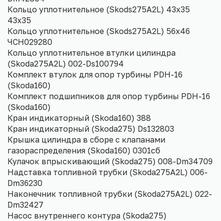
Кольцо уплотнительное (Skods275A2L) 43х35
43х35
Кольцо уплотнительное (Skods275A2L) 56х46
ЧСН029280
Кольцо уплотнительное втулки цилиндра
(Skoda275A2L) 002-Ds100794
Комплект втулок для опор турбины PDH-16
(Skoda160)
Комплект подшипников для опор турбины PDH-16
(Skoda160)
Кран индикаторный (Skoda160) 388
Кран индикаторный (Skoda275) Ds132803
Крышка цилиндра в сборе с клапанами
газораспределения (Skoda160) 0301сб
Кулачок впрыскивающий (Skoda275) 008-Dm34709
Надставка топливной трубки (Skoda275A2L) 006-
Dm36230
Наконечник топливной трубки (Skoda275A2L) 022-
Dm32427
Насос внутреннего контура (Skoda275)