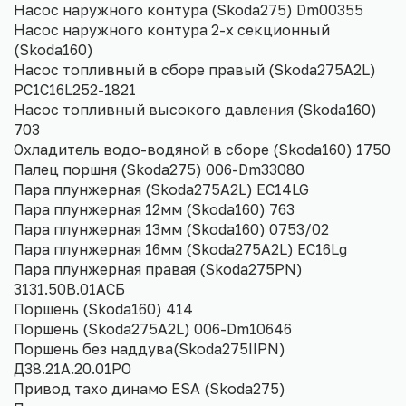
Насос наружного контура (Skoda275) Dm00355
Насос наружного контура 2-х секционный
(Skoda160)
Насос топливный в сборе правый (Skoda275A2L)
PC1C16L252-1821
Насос топливный высокого давления (Skoda160)
703
Охладитель водо-водяной в сборе (Skoda160) 1750
Палец поршня (Skoda275) 006-Dm33080
Пара плунжерная (Skoda275A2L) EC14LG
Пара плунжерная 12мм (Skoda160) 763
Пара плунжерная 13мм (Skoda160) 0753/02
Пара плунжерная 16мм (Skoda275A2L) EC16Lg
Пара плунжерная правая (Skoda275PN)
3131.50В.01АСБ
Поршень (Skoda160) 414
Поршень (Skoda275A2L) 006-Dm10646
Поршень без наддува(Skoda275IIPN)
Д38.21А.20.01РО
Привод тахо динамо ESA (Skoda275)