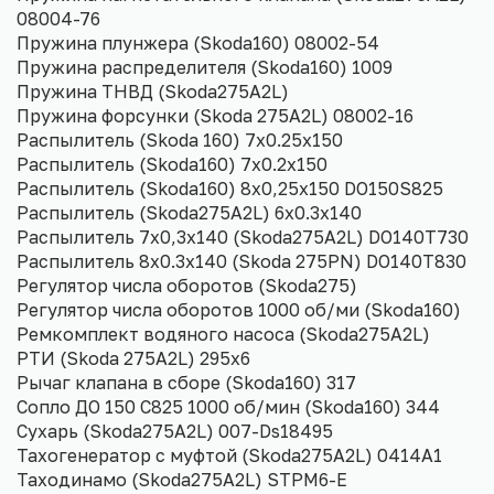
08004-76
Пружина плунжера (Skoda160) 08002-54
Пружина распределителя (Skoda160) 1009
Пружина ТНВД (Skoda275A2L)
Пружина форсунки (Skoda 275A2L) 08002-16
Распылитель (Skoda 160) 7х0.25х150
Распылитель (Skoda160) 7х0.2х150
Распылитель (Skoda160) 8х0,25х150 DO150S825
Распылитель (Skoda275A2L) 6х0.3х140
Распылитель 7х0,3х140 (Skoda275A2L) DO140T730
Распылитель 8х0.3х140 (Skoda 275PN) DO140T830
Регулятор числа оборотов (Skoda275)
Регулятор числа оборотов 1000 об/ми (Skoda160)
Ремкомплект водяного насоса (Skoda275A2L)
РТИ (Skoda 275A2L) 295х6
Рычаг клапана в сборе (Skoda160) 317
Сопло ДО 150 С825 1000 об/мин (Skoda160) 344
Сухарь (Skoda275A2L) 007-Ds18495
Тахогенератор с муфтой (Skoda275A2L) 0414А1
Таходинамо (Skoda275A2L) STPM6-E