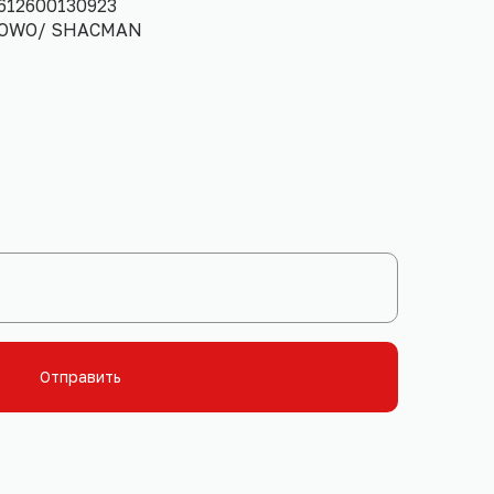
612600130923
 HOWO/ SHACMAN
Отправить