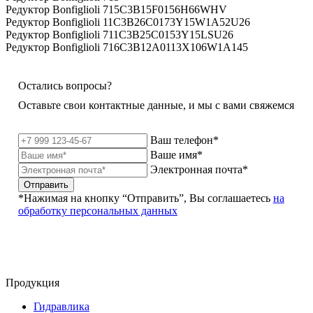
Редуктор Bonfiglioli 715C3B15F0156H66WHV
Редуктор Bonfiglioli 11C3B26C0173Y15W1A52U26
Редуктор Bonfiglioli 711C3B25C0153Y15LSU26
Редуктор Bonfiglioli 716C3B12A0113X106W1A145
Остались вопросы?
Оставьте свои контактные данные, и мы с вами свяжемся
Ваш телефон*
Ваше имя*
Электронная почта*
Отправить
*Нажимая на кнопку “Отправить”, Вы соглашаетесь
на
обработку персональных данных
Продукция
Гидравлика