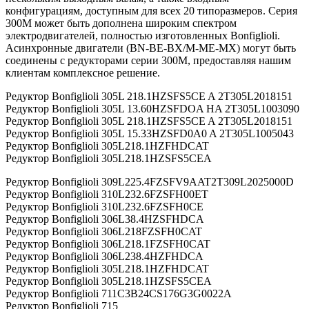
конфигурациям, доступным для всех 20 типоразмеров. Серия
300M может быть дополнена широким спектром
электродвигателей, полностью изготовленных Bonfiglioli.
Асинхронные двигатели (BN-BE-BX/M-ME-MX) могут быть
соединены с редукторами серии 300M, предоставляя нашим
клиентам комплексное решение.
Редуктор Bonfiglioli 305L 218.1HZSFS5CE A 2T305L2018151
Редуктор Bonfiglioli 305L 13.60HZSFDOA HA 2T305L1003090
Редуктор Bonfiglioli 305L 218.1HZSFS5CE A 2T305L2018151
Редуктор Bonfiglioli 305L 15.33HZSFD0A0 A 2T305L1005043
Редуктор Bonfiglioli 305L218.1HZFHDCAT
Редуктор Bonfiglioli 305L218.1HZSFS5CEA
Редуктор Bonfiglioli 309L225.4FZSFV9AAT2T309L2025000D
Редуктор Bonfiglioli 310L232.6FZSFH00ET
Редуктор Bonfiglioli 310L232.6FZSFH0CE
Редуктор Bonfiglioli 306L38.4HZSFHDCA
Редуктор Bonfiglioli 306L218FZSFH0CAT
Редуктор Bonfiglioli 306L218.1FZSFH0CAT
Редуктор Bonfiglioli 306L238.4HZFHDCA
Редуктор Bonfiglioli 305L218.1HZFHDCAT
Редуктор Bonfiglioli 305L218.1HZSFS5CEA
Редуктор Bonfiglioli 711C3B24CS176G3G0022A
Редуктор Bonfiglioli 715