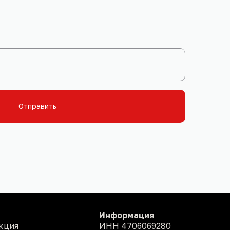
Отправить
Информация
кция
ИНН 4706069280