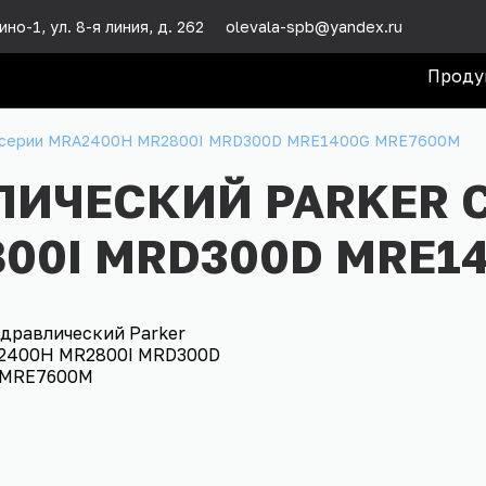
но-1, ул. 8-я линия, д. 262
olevala-spb@yandex.ru
Проду
er серии MRA2400H MR2800I MRD300D MRE1400G MRE7600M
ЛИЧЕСКИЙ PARKER 
00I MRD300D MRE1