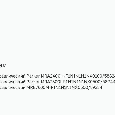
ие
равлический Parker MRA2400H-F1N1N1N1NX0100/5882
равлический Parker MRA2800I-F1N1N1N1NX0500/5874
равлический MRE7600M-F1N1N1N1NX0500/59324