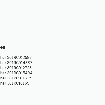
ие
her 301RC012583
cher 301RC014887
her 301RC012728
cher 301RC015484
her 301RC011812
her 301RC10155